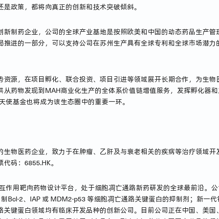
还是政策，都将向真正的创新和技术突破倾斜。
创新制药企业，公司的全球产业基地是按照欧美和中国的动态药品生产管理
局推进的一部分，可以支持公司在苏州生产具有全球专利和全球市场潜力
。
势资源，在项目孵化、联合投资、项目引进等领域展开长期合作，为生物
供从药物发现到MAH商业化生产的全体系价值链增值服务，发挥孵化器
的天使基金也将成为该生态圈中的重要一环。
生物医药企业，致力于在肿瘤、乙肝及与衰老相关的疾病等治疗领域开发创
码：6855.HK。
相互作用靶向药物设计平台，处于细胞凋亡通路新药研发的全球最前沿。公
Bcl-2、IAP 或 MDM2-p53 等细胞凋亡通路关键蛋白的抑制剂；
关键蛋白领域均有临床开发品种的创新公司。目前公司正在中国、美国、澳大