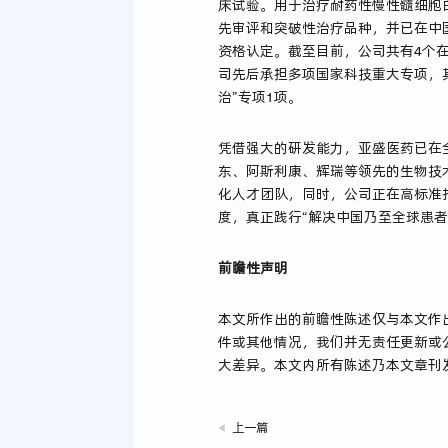
床试验。用于治疗耐药性慢性髓细胞
先审评和突破性治疗品种，并已在中
资格认定。截至目前，公司共有4个在
司先后承担多项国家科技重大专项，其
治”专项1项。
凭借强大的研发能力，亚盛医药已在全球范
东、阿斯利康、辉瑞等领先的生物技
化人才团队，同时，公司正在高标准
度，真正践行“解决中国乃至全球患
前瞻性声明
本文所作出的前瞻性陈述仅与本文作
件或其他情况，我们并无责任更新或
大差异。本文内所有陈述乃本文章刊
上一篇