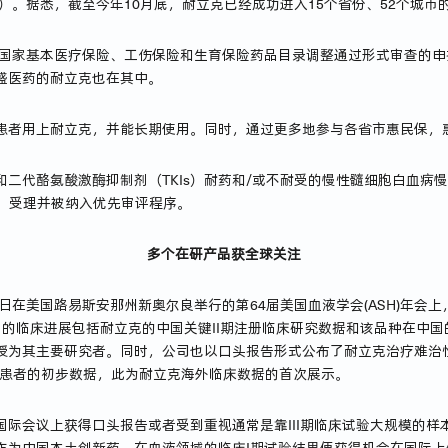
额）。据悉，截至今年10月底，耐立克已经成功进入15个省份、52个城
年国家基本医疗保险、工伤保险和生育保险药品目录调整通过形式审查的申
盛医药的耐立克也在其中。
患者用上耐立克，并能长期使用。同时，通过更多地参与各省市惠民保，
二代酪氨酸激酶抑制剂（TKIs）耐药和/或不耐受的慢性髓细胞白血病
E）受理并被纳入优先审评程序。
多个在研产品获全球关注
昨日在美国路易斯安那州新奥尔良举行的第64届美国血液学会(ASH)年会
国的临床进展包括耐立克的中国关键II期注册临床研究数据和该品种在中国
授为其主要研究者。同时，公司也以口头报告形式公布了耐立克治疗难治性慢
LL)患者的初步数据，此为耐立克海外临床数据的首次展示。
国际会议上获得口头报告或者受到重视通常是靠III期临床试验大规模的样