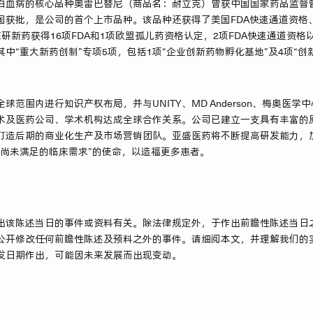
白血病的核心品种奥雷巴替尼（商品名：耐立克）曾获中国国家药品监督管
国获批，是公司的首个上市品种。该品种还获得了美国FDA快速通道资格
研新药获得16项FDA和1项欧盟孤儿药资格认定，2项FDA快速通道资格
中“重大新药创制”专项5项，包括1项“企业创新药物孵化基地”及4项“创
围内进行知识产权布局，并与UNITY、MD Anderson、梅奥医学中心和
术及医药公司、学术机构达成全球合作关系。公司已建立一支具有丰富的
打造后期的商业化生产及市场营销团队。亚盛医药将不断提高研发能力，
者尚未满足的临床需求”的使命，以造福更多患者。
出该陈述当日的事件或资料有关。除法律规定外，于作出前瞻性陈述当日
公开修改任何前瞻性陈述及预料之外的事件。请细阅本文，并理解我们的
发日期作出，可能因未来发展而出现变动。