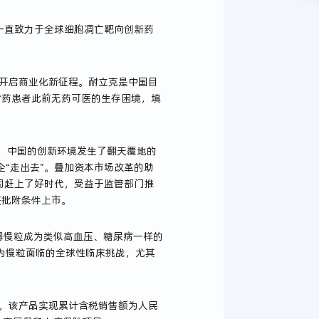
司一直致力于全球细胞凋亡靶向创新药
面开启商业化新征程。耐立克是中国目
）耐药患者此前无药可医的生存困境，填
来，中国的创新环境发生了翻天覆地的
“走出去”。叠加资本市场改革的助
司赶上了好时代，受益于监管部门推
获批附条件上市。
使得慢粒成为类似高血压、糖尿病一样的
为慢粒面临的全球性临床挑战，尤其
月底，该产品实现累计含税销售额为人民