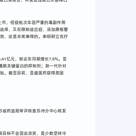
上做口头报告，并实现连续五年获得口
准上市，但获批次年因严重的毒副作用
唯一选择，又在限制适应症、添加黑框警
疗效，这是非常难得的。表明耐立克疗
1亿元，较去年同期增长7.5%。亚
凋亡通路关键蛋白的抑制剂；新一代针对
试验。截至目前，亚盛医药获得美国
苏省药监局审评核查苏州分中心核发
展目标不会因此改变，是少数坚持冷