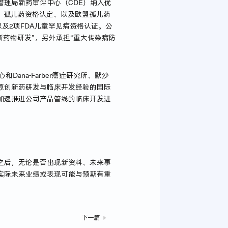
理局新药审评中心（CDE）纳入优
、孤儿药资格认定、以及欧盟孤儿药
以及2项FDA儿童罕见病资格认证。公
新药物研发”，另外承担“重大传染病防
Dana-Farber癌症研究所、默沙
原创新药研发与临床开发经验的国际
加速推进公司产品管线的临床开发进
之后，无论是否出现新资料、未来事
实际未来业绩或表现可能与预期有重
下一篇