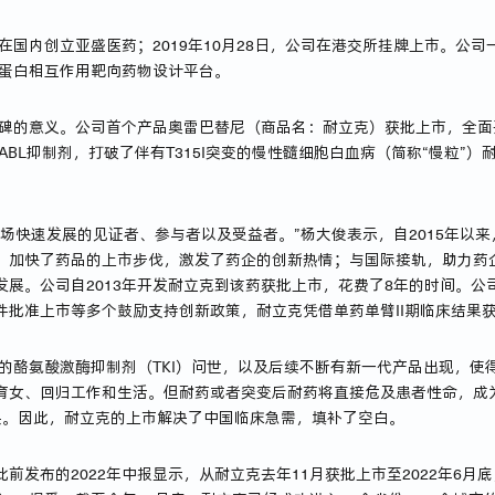
式在国内创立亚盛医药；2019年10月28日，公司在港交所挂牌上市。公
-蛋白相互作用靶向药物设计平台。
里程碑的意义。公司首个产品奥雷巴替尼（商品名：耐立克）获批上市，全
ABL抑制剂，打破了伴有T315I突变的慢性髓细胞白血病（简称“慢粒”
场快速发展的见证者、参与者以及受益者。”杨大俊表示，自2015年以
，加快了药品的上市步伐，激发了药企的创新热情；与国际接轨，助力药企
发展。公司自2013年开发耐立克到该药获批上市，花费了8年的时间。公
件批准上市等多个鼓励支持创新政策，耐立克凭借单药单臂II期临床结果
ABL的酪氨酸激酶抑制剂（TKI）问世，以及后续不断有新一代产品出现，
育女、回归工作和生活。但耐药或者突变后耐药将直接危及患者性命，成
骨头。因此，耐立克的上市解决了中国临床急需，填补了空白。
前发布的2022年中报显示，从耐立克去年11月获批上市至2022年6