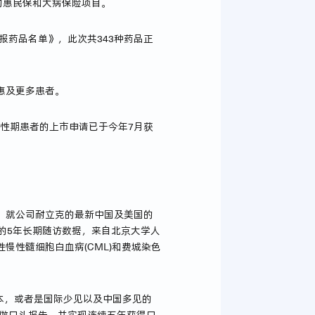
市的惠民保和大病保险项目。
报药品名单》，此次共343种药品正
惠及更多患者。
慢性期患者的上市申请已于今年7月获
上，就公司耐立克的最新中国及美国的
的5年长期随访数据，来自北京大学人
性髓细胞白血病(CML)和费城染色
本，或者是国际少见以及中国多见的