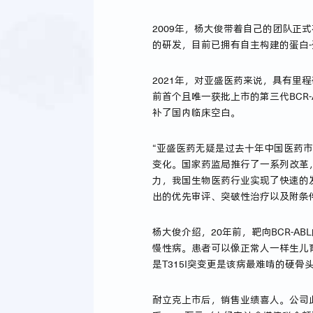
2009年，杨大俊带着自己的团队正
的研发，目前已拥有自主构建的蛋白
2021年，对亚盛医药来说，具有
前首个且唯一获批上市的第三代BCR-
补了国内临床空白。
“亚盛医药无疑是过去十年中国医药市
变化。国家药监局推行了一系列改革
力，我国生物医药行业实现了快速的
出的优先审评、突破性治疗以及附条
杨大俊介绍，20年前，靶向BCR-
慢性病。患者可以像正常人一样生儿
是T315I突变更是该病最难啃的硬
耐立克上市后，销售业绩喜人。公司此