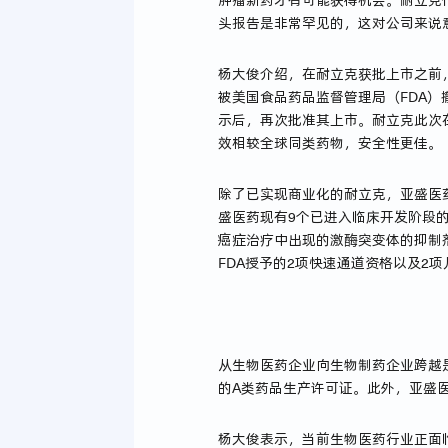
肿瘤新药才有可能获得机会。耐立克
头报告是非常罕见的，这对公司来说
杨大俊介绍，在耐立克获批上市之前，
被美国食品药品监督管理局（FDA）
示后，再次批准其上市。耐立克此次
效相较全球同类药物，安全性更佳。
除了已实现商业化的耐立克，亚盛医药
盛医药现有9个已进入临床开发阶段的1
癌症治疗中出现的激酶突变体的抑制剂
FDA授予的2项快速通道资格以及2
从生物医药企业向生物制药企业跨越
的A类药品生产许可证。此外，亚盛
杨大俊表示，当前生物医药行业正面