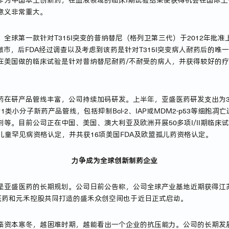
作为中国本土创新药，在血液领域的临床I期试验结果便获得机会在国际
意义非常重大。
全球第一款针对T315I突变的普纳替尼（格列卫第三代）于2012年批
撤市，后FDA经过调查以及考虑到该药是针对T315I突变病人耐药后的
在美国做的临床试验是针对普纳替尼耐药/不耐受的病人，并获得较好的
在研产品管线丰富，公司持续加码研发。上半年，亚盛医药研发支出为3.4
类小分子新药产品管线，包括抑制Bcl-2、IAP或MDM2-p53等细胞
等。目前公司正在中国、美国、澳大利亚及欧洲开展50多项I/II期临床
项儿童罕见病资格认定，并共获16项美国FDA及欧盟孤儿药资格认定。
力争成为全球创新制药企业
是亚盛医药的长期规划。公司日前公告称，公司全球产业基地近期获得江
医药和元禾控股共同打造的盛禾众创空间也于近日正式启动。
临资本寒冬，越困难时期，越能看出一个企业的抗压能力。公司的长期发