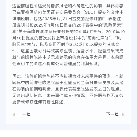
这些前瞻性陈述受到诸多风险和不确定性的影响，具体内容
已在亚盛医药向美国证券交易委员会（SEC）提交的文件中
详细说明，包括2025年1月21日提交的经修订的F-1表格注
册说明书和2025年4月16日提交的20-F表格中的”风险因素”
和”关于前瞻性陈述及行业数据的特别说明”章节、2019年10
月16日提交的首次发行上市招股书中的“前瞻性声明”、“风
险因素”章节，以及我们不时向SEC或HKEX提交的其他文
件。这些因素可能导致实际业绩、运营水平、经营成果或成
就与前瞻性陈述中明示或暗示的信息存在重大差异。本前瞻
性声明中的陈述不构成公司管理层的利润预测。
因此，该等前瞻性陈述不应被视为对未来事件的预测。本新
闻稿中的前瞻性陈述仅基于亚盛医药当前对未来发展及其潜
在影响的预期和判断，且仅代表截至陈述发表之日的观点。
无论出现新信息、未来事件或其他情况，亚盛医药均无义务
更新或修订任何前瞻性陈述。
上一篇
下一篇