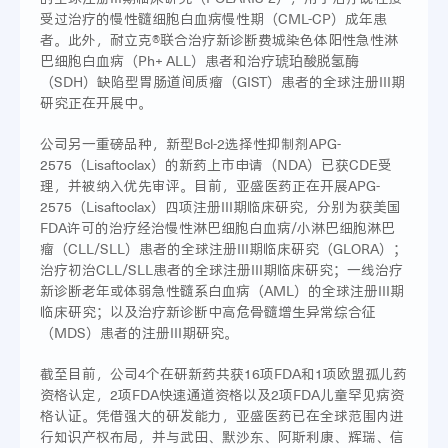
受过治疗的慢性髓细胞白血病慢性期（CML-CP）成年患
者。此外，耐立克®联合治疗新诊断费城染色体阳性急性淋
巴细胞白血病（Ph+ ALL）患者和治疗琥珀酸脱氢酶
（SDH）缺陷型胃肠道间质瘤（GIST）患者的全球注册III期
研究正在开展中。
公司另一重磅品种，新型Bcl-2选择性抑制剂APG-
2575（Lisaftoclax）的新药上市申请（NDA）已获CDE受
理，并被纳入优先审评。目前，亚盛医药正在开展APG-
2575（Lisaftoclax）四项注册III期临床研究，分别为获美国
FDA许可的治疗经治慢性淋巴细胞白血病/小淋巴细胞淋巴
瘤（CLL/SLL）患者的全球注册III期临床研究（GLORA）；
治疗初治CLL/SLL患者的全球注册III期临床研究；一线治疗
新诊断老年或体弱急性髓系白血病（AML）的全球注册III期
临床研究；以及治疗新诊断中高危骨髓增生异常综合征
（MDS）患者的注册III期研究。
截至目前，公司4个在研新药共获16项FDA和1项欧盟孤儿药
资格认定，2项FDA快速通道资格以及2项FDA儿童罕见病资
格认证。凭借强大的研发能力，亚盛医药已在全球范围内进
行知识产权布局，并与武田、默沙东、阿斯利康、辉瑞、信