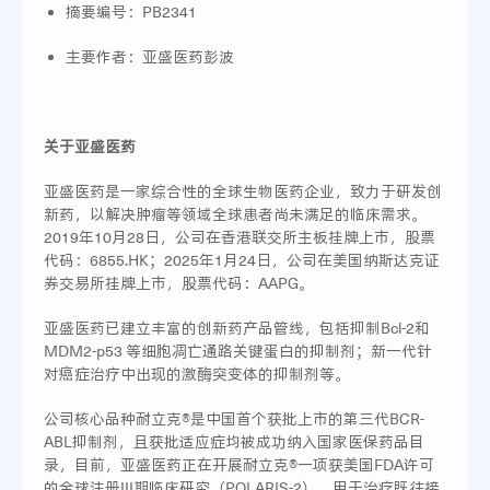
摘要编号：PB2341
主要作者：亚盛医药彭波
关于亚盛医药
亚盛医药是一家综合性的全球生物医药企业，致力于研发创
新药，以解决肿瘤等领域全球患者尚未满足的临床需求。
2019年10月28日，公司在香港联交所主板挂牌上市，股票
代码：6855.HK；2025年1月24日，公司在美国纳斯达克证
券交易所挂牌上市，股票代码：AAPG。
亚盛医药已建立丰富的创新药产品管线，包括抑制Bcl-2和
MDM2-p53 等细胞凋亡通路关键蛋白的抑制剂；新一代针
对癌症治疗中出现的激酶突变体的抑制剂等。
公司核心品种耐立克®是中国首个获批上市的第三代BCR-
ABL抑制剂，且获批适应症均被成功纳入国家医保药品目
录，目前，亚盛医药正在开展耐立克®一项获美国FDA许可
的全球注册III期临床研究（POLARIS-2），用于治疗既往接