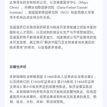
达等领先的生物制药公司，以及梅奥医学中心（Mayo
Clinic）、丹娜法伯癌症研究院（Dana-Farber Cancer
Institute）、美国国家癌症研究所（NCI）和密西根大学等
学术机构达成全球合作关系。
亚盛医药已在原创新药研发与临床开发领域建立经验丰富的
国际化人才团队，以及成熟的商业化生产与市场营销团队。
亚盛医药将不断提高研发能力，加速推进公司产品管线的临
床开发进度，真正践行”解决中国乃至全球患者尚未满足的
临床需求”的使命，以造福更多患者。
前瞻性声明
本新闻稿包含根据美国《1995年私人证券诉讼改革法案》，
以及经修订的《1933年证券法》第27A条和《1934年证券
交易法》第21E条所界定的前瞻性陈述。除历史事实陈述
外，本新闻稿中的所有内容均可能构成前瞻性陈述，包括亚
盛医药对未来事件、经营成果或财务状况所发表的意见、预
期、信念、计划、目标、假设或预测。